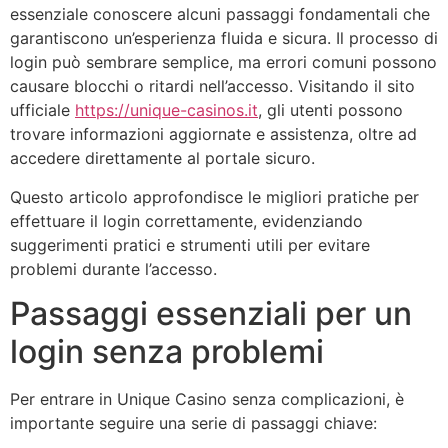
essenziale conoscere alcuni passaggi fondamentali che
garantiscono un’esperienza fluida e sicura. Il processo di
login può sembrare semplice, ma errori comuni possono
causare blocchi o ritardi nell’accesso. Visitando il sito
ufficiale
https://unique-casinos.it
, gli utenti possono
trovare informazioni aggiornate e assistenza, oltre ad
accedere direttamente al portale sicuro.
Questo articolo approfondisce le migliori pratiche per
effettuare il login correttamente, evidenziando
suggerimenti pratici e strumenti utili per evitare
problemi durante l’accesso.
Passaggi essenziali per un
login senza problemi
Per entrare in Unique Casino senza complicazioni, è
importante seguire una serie di passaggi chiave: