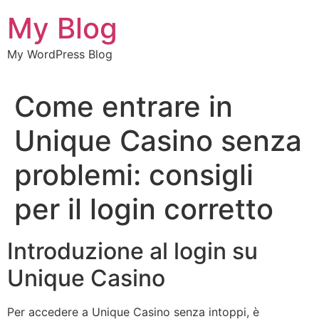
Ir
My Blog
para
o
My WordPress Blog
conteúdo
Come entrare in
Unique Casino senza
problemi: consigli
per il login corretto
Introduzione al login su
Unique Casino
Per accedere a Unique Casino senza intoppi, è